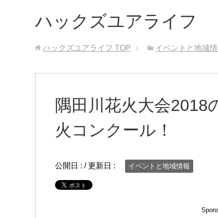
ハックズユアライフ
ハックズユアライフ
TOP
イベントと地域情
隅田川花火大会201
火コンクール！
公開日 :
/ 更新日 :
イベントと地域情報
Spons