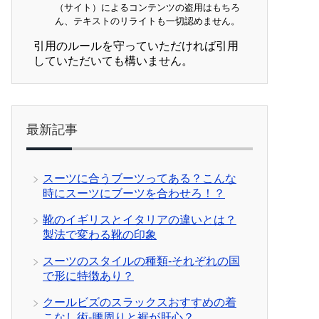
（サイト）によるコンテンツの盗用はもちろ
ん、テキストのリライトも一切認めません。
引用のルールを守っていただければ引用
していただいても構いません。
最新記事
スーツに合うブーツってある？こんな
時にスーツにブーツを合わせろ！？
靴のイギリスとイタリアの違いとは？
製法で変わる靴の印象
スーツのスタイルの種類-それぞれの国
で形に特徴あり？
クールビズのスラックスおすすめの着
こなし術-腰周りと裾が肝心？