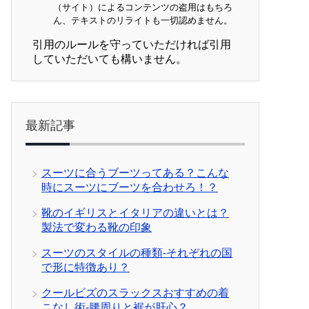
（サイト）によるコンテンツの盗用はもちろ
ん、テキストのリライトも一切認めません。
引用のルールを守っていただければ引用
していただいても構いません。
最新記事
スーツに合うブーツってある？こんな
時にスーツにブーツを合わせろ！？
靴のイギリスとイタリアの違いとは？
製法で変わる靴の印象
スーツのスタイルの種類-それぞれの国
で形に特徴あり？
クールビズのスラックスおすすめの着
こなし術-腰周りと裾が肝心？