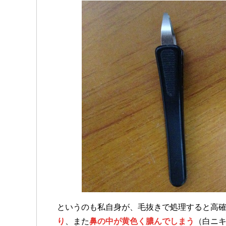
というのも私自身が、毛抜きで処理すると高
り
、また
鼻の中が黄色く膿んでしまう
（白ニ