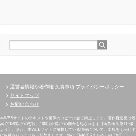
運営者情報や著作権 免責事項 プライバシーポリシー
サイトマップ
お問い合わせ
本WEBサイトのテキストや画像のコピーは全て禁止します。著作権違反は最
高で10年以下の懲役、1000万円以下の罰金を処されます【著作権法第119条
より】。また、本WEBサイトに掲載している情報について、出典を明記せず
に転載を行うことを一切禁止します。特に「NAVERまとめ」や「WELQ」