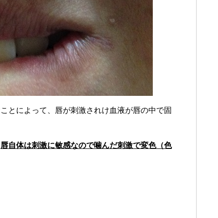
むことによって、唇が刺激されけ血液が唇の中で固
、
唇自体は刺激に敏感なので噛んだ刺激で変色（色