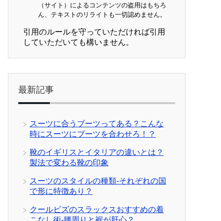
（サイト）によるコンテンツの盗用はもちろ
ん、テキストのリライトも一切認めません。
引用のルールを守っていただければ引用
していただいても構いません。
最新記事
スーツに合うブーツってある？こんな
時にスーツにブーツを合わせろ！？
靴のイギリスとイタリアの違いとは？
製法で変わる靴の印象
スーツのスタイルの種類-それぞれの国
で形に特徴あり？
クールビズのスラックスおすすめの着
こなし術-腰周りと裾が肝心？