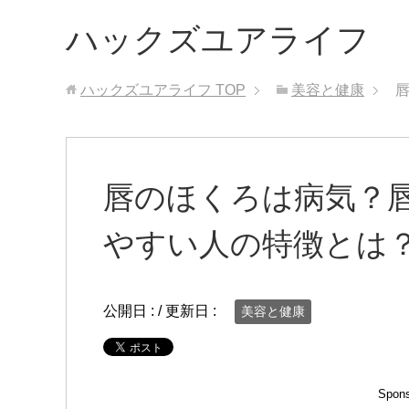
ハックズユアライフ
ハックズユアライフ
TOP
美容と健康
唇のほくろは病気？
やすい人の特徴とは
公開日 :
/ 更新日 :
美容と健康
Spons