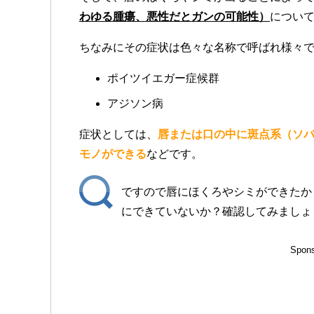
わゆる腫瘍、悪性だとガンの可能性）
につい
ちなみにその症状は色々な名称で呼ばれ様々
ポイツイエガー症候群
アジソン病
症状としては、
唇または口の中に斑点系（ソ
モノができる
などです。
ですので唇にほくろやシミができたか
にできていないか？確認してみましょ
Spons